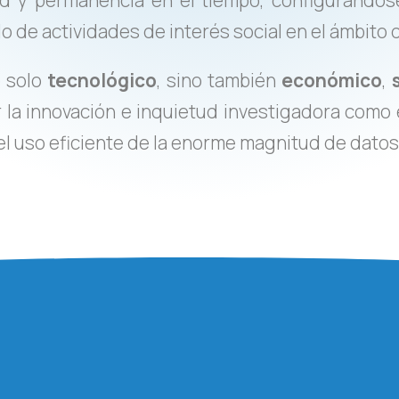
d y permanencia en el tiempo, configurándos
o de actividades de interés social en el ámbito d
 solo
tecnológico
, sino también
económico
,
r la innovación e inquietud investigadora como 
del uso eficiente de la enorme magnitud de datos