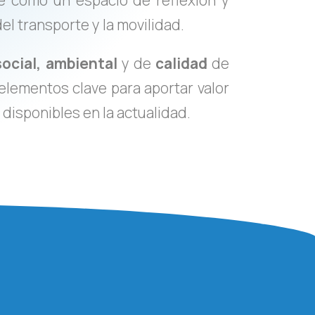
e como un espacio de reflexión y
el transporte y la movilidad.
social,
ambiental
y de
calidad
de
elementos clave para aportar valor
 disponibles en la actualidad.