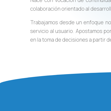
Nace con vocación de continuida
colaboración orientado al desarroll
Trabajamos desde un enfoque no
servicio al usuario. Apostamos po
en la toma de decisiones a partir 